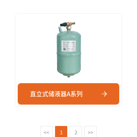
直立式储液器A系列
<<
1
2
>>